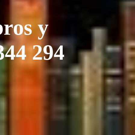
os y
4 294
s